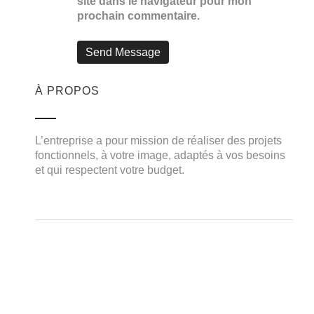
site dans le navigateur pour mon
prochain commentaire.
Navigation
À PROPOS
de
l’article
L’entreprise a pour mission de réaliser des projets
fonctionnels, à votre image, adaptés à vos besoins
et qui respectent votre budget.