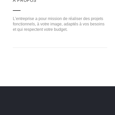
Navigation
À PROPOS
de
L’entreprise a pour mission de réaliser des projets
l’article
fonctionnels, à votre image, adaptés à vos besoins
et qui respectent votre budget.